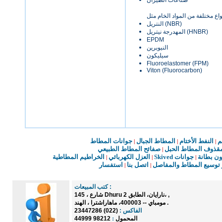
صناعات
الطيران
واع
مختلفة من
المواد
الخام مثل
النتريل (NBR)
(HNBR)
المهدرجة
نيتريل
EPDM
النيوبرين
سيليكون
Fluoroelastomer (FPM)
Viton (Fluorocarbon)
م
النفط الأختام
المطاط
الجبال
جوانات
المطاط
|
|
|
قذوف
المطاط
الحبل
صفائح
المطاط
الطبيعي
|
ون
بطانة
جوانات
Skived
العزل
الكهربائي
الخراطيم
المطاطية
|
|
|
توسيع
المطاط
و
المفاصل
اتصل
بنا
استفسار
|
|
:
كتب
المبيعات
,
،
نارايان
، الطابق
2
Dhuru
شارع
145 ،
.
مومباي --
400003
، ماهاراشترا ،
الهند
الفاكس :
(022) 23447286
:
المحمول
98212 44999