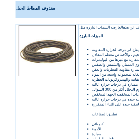
مقذوف المطاط الحبل
ف عن هذهالعارضة السمات البارزة مثل
الميزات البارزة
تفاع في درجة الحرارة
المقاومة
حيم ،
والأحماض
معظم المعادن
مقارنة مع
غيرها من
البوليمرات
وي
الممتاز
، والشمس
والطقس
تازة
مقاومة
الفطريات
والعفن
اية
لمجموعة واسعة
من المواد
يفاتية
والهيدروكربونات العطرية
ممتازة
في درجات حرارة عالية
م التحلل
أكثر من 300
السوائل
ددات المنخفضة
الجهد
المنخفض
ية جيدة
في درجات حرارة عالية
نيكية
جيدة على
الثناء
المتكررة
تطبيق
الصناعات
كيميائي
الأدوية
سيارة