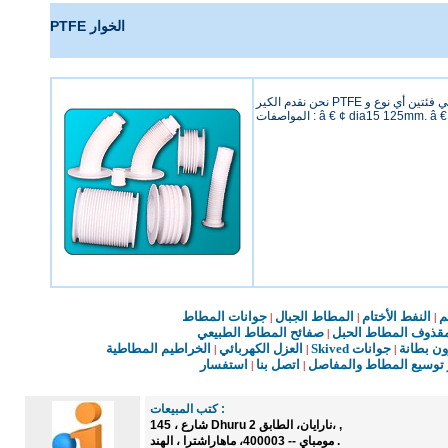
PTFE الخوار
نحن نقدم الكير PTFE في فئتين أي نوع وPTFE PTFE معززة أسلاك الفولاذ المقاوم للصدأ. وهذه مقاومة جيدة ضد أي حل، ويمكن محني بحرية.
م
النفط الأختام
المطاط
الجبال
جوانات
المطاط
|
|
|
قذوف
المطاط
الحبل
صفائح
المطاط
الطبيعي
|
ون
بطانة
جوانات
Skived
العزل
الكهربائي
الخراطيم
المطاطية
|
|
|
توسيع
المطاط
و
المفاصل
اتصل
بنا
استفسار
|
|
:
كتب
المبيعات
,
،
نارايان
، الطابق
2
Dhuru
شارع
145 ،
.
مومباي --
400003
، ماهاراشترا ،
الهند